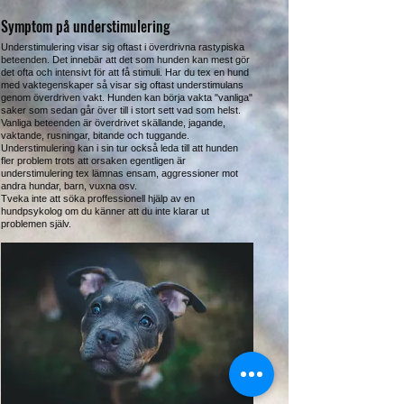
Symptom på understimulering
Understimulering visar sig oftast i överdrivna rastypiska
beteenden. Det innebär att det som hunden kan mest gör
det ofta och intensivt för att få stimuli. Har du tex en hund
med vaktegenskaper så visar sig oftast understimulans
genom överdriven vakt. Hunden kan börja vakta "vanliga"
saker som sedan går över till i stort sett vad som helst.
Vanliga beteenden är överdrivet skällande, jagande,
vaktande, rusningar, bitande och tuggande.
Understimulering kan i sin tur också leda till att hunden
fler problem trots att orsaken egentligen är
understimulering tex lämnas ensam, aggressioner mot
andra hundar, barn, vuxna osv.
Tveka inte att söka proffessionell hjälp av en
hundpsykolog om du känner att du inte klarar ut
problemen själv.