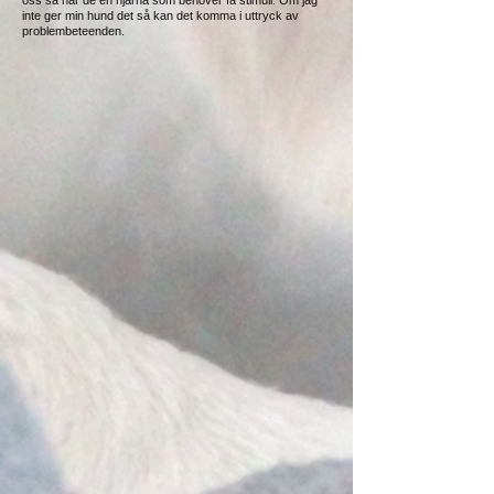
oss så har de en hjärna som behöver få stimuli. Om jag
inte ger min hund det så kan det komma i uttryck av
problembeteenden.