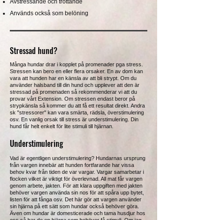
Avstressande och tröttande
Används också som belöning
Stressad hund?
Många hundar drar i kopplet på promenader pga stress.
Stressen kan bero en eller flera orsaker. En av dom kan
vara att hunden har en känsla av att bli strypt. Om du
använder halsband till din hund och upplever att den är
stressad på promenaden så rekommenderar vi att du
provar vårt Extension. Om stressen endast beror på
strypkänsla så kommer du att få ett resultat direkt. Andra
sk "stressorer" kan vara smärta, rädsla, överstimulering
osv. En vanlig orsak till stress är understimulering. Din
hund får helt enkelt för lite stimuli till hjärnan.
Understimulering
Vad är egentligen understimulering? Hundarnas ursprung
från vargen innebär att hunden fortfarande har vissa
behov kvar från tiden de var vargar. Vargar samarbetar i
flocken vilket är viktigt för överlevnad. All mat får vargen
genom arbete, jakten. För att klara uppgiften med jakten
behöver vargen använda sin nos för att spåra upp bytet,
listen för att fånga osv. Det här gör att vargen använder
sin hjärna på ett sätt som hundar också behöver göra.
Även om hundar är domesticerade och tama husdjur hos