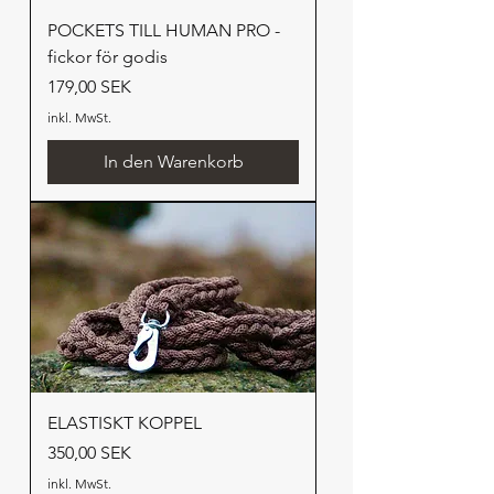
POCKETS TILL HUMAN PRO -
fickor för godis
Preis
179,00 SEK
inkl. MwSt.
In den Warenkorb
ELASTISKT KOPPEL
Preis
350,00 SEK
inkl. MwSt.