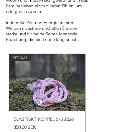
Wesen und müssen sich geliebt und in das
Familienleben eingebunden fühlen, um
erfolgreich zu sein.
Indem Sie Zeit und Energie in Ihren
Welpen investieren, schaffen Sie eine
starke und für beide Seiten lohnende
Beziehung, die ein Leben lang anhält.
NYHET!
ELASTISKT KOPPEL S/S 2026
Preis
350,00 SEK