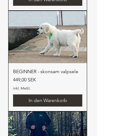
BEGINNER - skonsam valpsele
Preis
449,00 SEK
inkl. MwSt.
In den Warenkorb