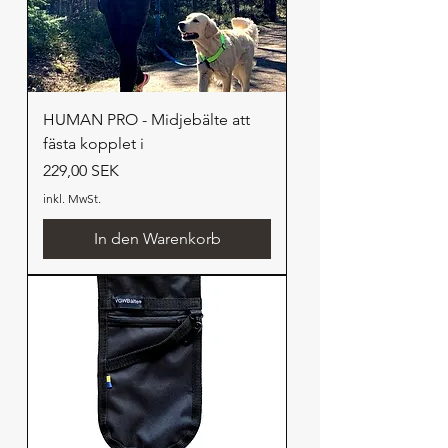
HUMAN PRO - Midjebälte att
fästa kopplet i
Preis
229,00 SEK
inkl. MwSt.
In den Warenkorb