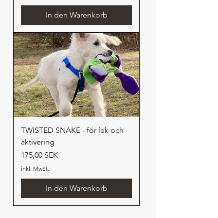
In den Warenkorb
TWISTED SNAKE - för lek och
aktivering
Preis
175,00 SEK
inkl. MwSt.
In den Warenkorb