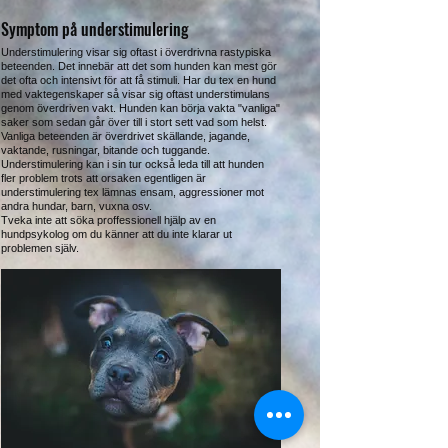
Symptom på understimulering
Understimulering visar sig oftast i överdrivna rastypiska
beteenden. Det innebär att det som hunden kan mest gör
det ofta och intensivt för att få stimuli. Har du tex en hund
med vaktegenskaper så visar sig oftast understimulans
genom överdriven vakt. Hunden kan börja vakta "vanliga"
saker som sedan går över till i stort sett vad som helst.
Vanliga beteenden är överdrivet skällande, jagande,
vaktande, rusningar, bitande och tuggande.
Understimulering kan i sin tur också leda till att hunden
fler problem trots att orsaken egentligen är
understimulering tex lämnas ensam, aggressioner mot
andra hundar, barn, vuxna osv.
Tveka inte att söka proffessionell hjälp av en
hundpsykolog om du känner att du inte klarar ut
problemen själv.