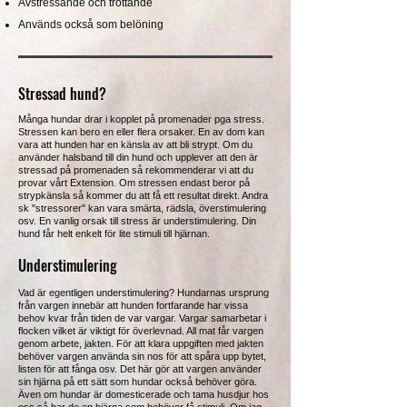
Avstressande och tröttande
Används också som belöning
Stressad hund?
Många hundar drar i kopplet på promenader pga stress.
Stressen kan bero en eller flera orsaker. En av dom kan
vara att hunden har en känsla av att bli strypt. Om du
använder halsband till din hund och upplever att den är
stressad på promenaden så rekommenderar vi att du
provar vårt Extension. Om stressen endast beror på
strypkänsla så kommer du att få ett resultat direkt. Andra
sk "stressorer" kan vara smärta, rädsla, överstimulering
osv. En vanlig orsak till stress är understimulering. Din
hund får helt enkelt för lite stimuli till hjärnan.
Understimulering
Vad är egentligen understimulering? Hundarnas ursprung
från vargen innebär att hunden fortfarande har vissa
behov kvar från tiden de var vargar. Vargar samarbetar i
flocken vilket är viktigt för överlevnad. All mat får vargen
genom arbete, jakten. För att klara uppgiften med jakten
behöver vargen använda sin nos för att spåra upp bytet,
listen för att fånga osv. Det här gör att vargen använder
sin hjärna på ett sätt som hundar också behöver göra.
Även om hundar är domesticerade och tama husdjur hos