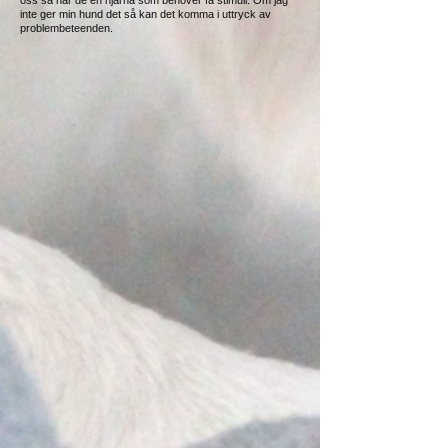
oss så har de en hjärna som behöver få stimuli. Om jag
inte ger min hund det så kan det komma i uttryck av
problembeteenden.