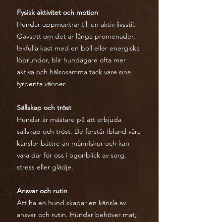
Fysisk aktivitet och motion
Hundar uppmuntrar till en aktiv livsstil.
Oavsett om det är långa promenader,
lekfulla kast med en boll eller energiska
löprundor, blir hundägare ofta mer
aktiva och hälsosamma tack vare sina
fyrbenta vänner.
Sällskap och tröst
Hundar är mästare på att erbjuda
sällskap och tröst. De förstår ibland våra
känslor bättre än människor och kan
vara där för oss i ögonblick av sorg,
stress eller glädje.
Ansvar och rutin
Att ha en hund skapar en känsla av
ansvar och rutin. Hundar behöver mat,