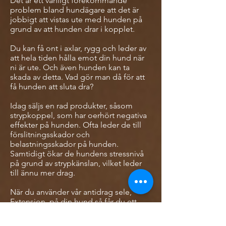
​Det är ett vanligt förekommande
problem bland hundägare att det är
jobbigt att vistas ute med hunden på
grund av att hunden drar i kopplet.
Du kan få ont i axlar, rygg och leder av
att hela tiden hålla emot din hund när
ni är ute. Och även hunden kan ta
skada av detta.
Vad gör man då för att
få hunden att sluta dra?
Idag säljs en rad produkter, såsom
strypkoppel, som har oerhört negativa
effekter på hunden. Ofta leder de till
förslitningsskador och
belastningsskador på hunden.
Samtidigt ökar de hundens stressnivå
på grund av strypkänslan, vilket leder
till ännu mer drag.
När du använder vår antidrag sele,
Extension, på din hund så får du ett
helt annat resultat! Den är nämligen
framtagen för att enbart ge hunden