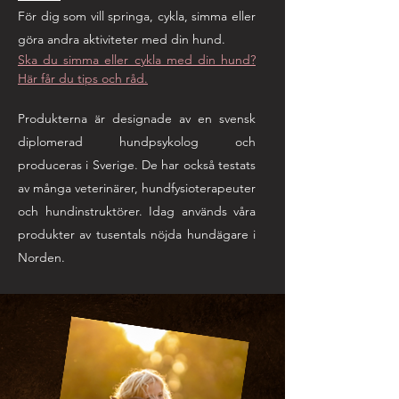
För dig som vill springa, cykla, simma eller
göra andra aktiviteter med din hund.
Ska du simma eller cykla med din hund?
Här får du tips och råd.
Produkterna är designade av en svensk
diplomerad hundpsykolog och
produceras i Sverige. De har också testats
av många veterinärer, hundfysioterapeuter
och hundinstruktörer. Idag används våra
produkter av tusentals nöjda hundägare i
Norden.