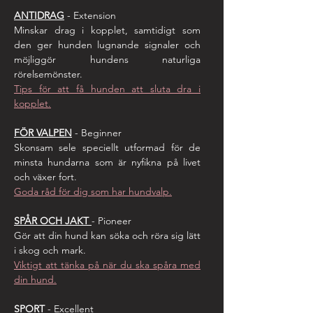
ANTIDR
AG
- Extension
Minskar drag i kopplet, samtidigt som
den ger hunden lugnande signaler och
möjliggör hundens
naturliga
rörelsemönster.
Tips för att få hunden att sluta dra i
kopplet.
FÖR VALPEN
- Beginner
Skonsam sele speciellt utformad för de
minsta hundarna som är nyfikna på livet
och växer fort.
Goda råd för dig som har hundvalp.
SPÅR OCH JAKT
- Pioneer
Gör att din hund kan söka och röra sig lätt
i skog och mark.
Viktigt att tänka på när du ska spåra med
din hund.
SPORT
- Excellent