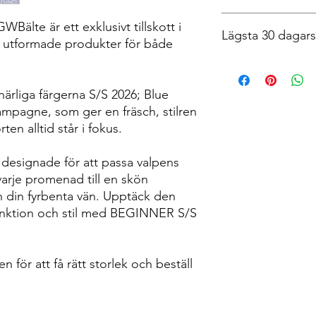
samtliga våra produkt
Din produkt har en ga
Vi eftersträvar att du
älte är ett exklusivt tillskott i
kvitto på köpet så få
Lägsta 30 dagars 
möjligt. Räkna med at
t utformade produkter för både
sönder.
du lagt din beställni
För dessa frågor, kon
Postnord antingen via
info@vgwbalte.com
beroende på storlek 
härliga färgerna S/S 2026; Blue
Ange gärna dina kon
Har du bråttom att få
telefonnummer så vi 
mailadressen
info@v
ampagne, som ger en fräsch, stilren
kan för att snabba på
en alltid står i fokus.
 designade för att passa valpens
varje promenad till en skön
h din fyrbenta vän. Upptäck den
unktion och stil med BEGINNER S/S
 för att få rätt storlek och beställ