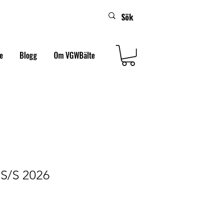
e
Blogg
Om VGWBälte
S/S 2026