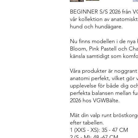
BEGINNER S/S 2026 från VGWB
vår kollektion av anatomisk
hund och hundägare.
Nu finns modellen i de nya 
Bloom, Pink Pastell och Ch
känsla samtidigt som komfort
Våra produkter är noggrant
anatomi perfekt, vilket gör 
upplevelse för både dig oc
perfekta balansen mellan f
2026 hos VGWBälte.
Mät din valp runt bröstkorgen
efter tabellen.
1
(XXS - XS): 35 - 47 CM
2
(S - M): 48 -67 CM