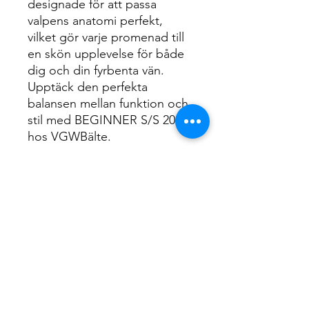
designade för att passa
valpens anatomi perfekt,
vilket gör varje promenad till
en skön upplevelse för både
dig och din fyrbenta vän.
Upptäck den perfekta
balansen mellan funktion och
stil med BEGINNER S/S 2026
hos VGWBälte.
Mät din valp runt bröstkorgen
för att få rätt storlek och
beställ efter tabellen.
1
(XXS - XS): 35 - 47 CM
2
(S - M): 48 -67 CM
3
(L - XL): 68 - 87 CM
4
(XXL - XXXL): 88 - 107 CM