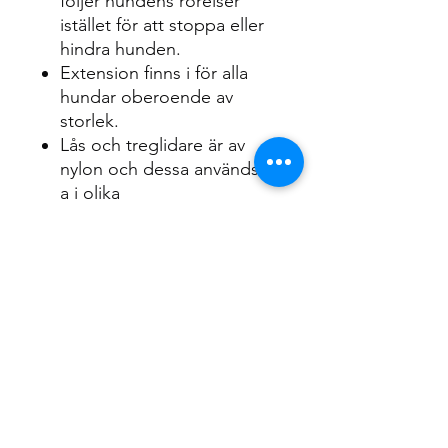
följer hundens rörelser
istället för att stoppa eller
hindra hunden.
Extension finns i för alla
hundar oberoende av
storlek.
Lås och treglidare är av
nylon och dessa används bl
a i olika
säkerhetsutrustningar.
Reflex tillverkad i Småland,
Sverige.
Bältet är tvättbart i 40
grader och hängtorkas.
Mät din hund runt
bröstkorgen på det djupaste
stället och precis bakom
frambenen. Välj den större