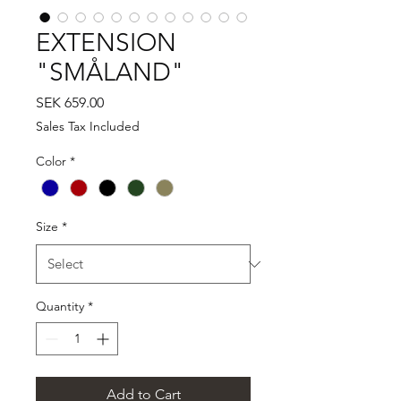
EXTENSION
"SMÅLAND"
Price
SEK 659.00
Sales Tax Included
Color
*
Size
*
Quantity
*
Add to Cart