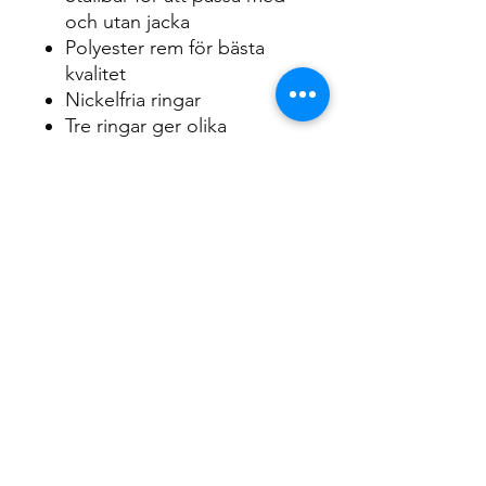
och utan jacka
Polyester rem för bästa
kvalitet
Nickelfria ringar
Tre ringar ger olika
fästpunkter runt midjan
Ger fri rörelse med armarna
HUMAN PRO finns i tre
storlekar:
S: 65 - 95
M: 85 - 115 cm
L: 105 - 135 cm
RETUR & REKLAMATION
Skulle din produkt inte passa av