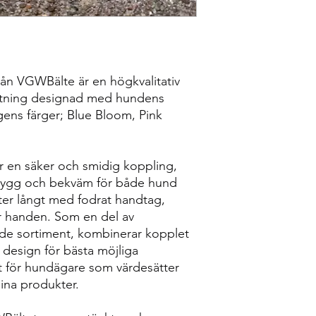
kan för att snabba på
info@vgwbalte.com o
skickar tillbaka din 
själv returkostnaden.
Din produkt har en ga
kvitto på köpet så få
 VGWBälte är en högkvalitativ
sönder i produkten oc
ustning designad med hundens
tillverkning. Vid exte
gens färger; Blue Bloom, Pink
För dessa frågor; Kon
i
nfo@vgwbalte.com
Ange gärna dina kon
telefonnummer så vi 
 en säker och smidig koppling,
trygg och bekväm för både hund
ter långt med fodrat handtag,
r handen. Som en del av
e sortiment, kombinerar kopplet
design för bästa möjliga
t för hundägare som värdesätter
 sina produkter.