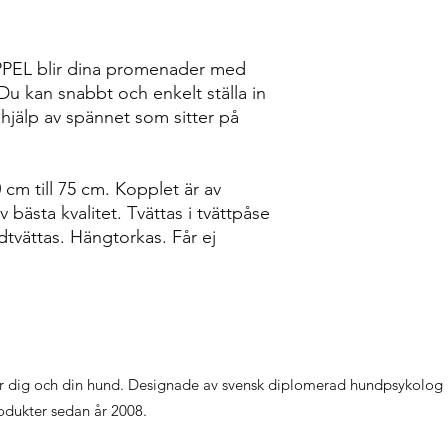
sönder.
du lagt din beställni
För dessa frågor; Kon
Postnord antingen via
info@vgwbalte.com
beroende på storlek 
L blir dina promenader med
Ange gärna dina kon
Har du bråttom att få
u kan snabbt och enkelt ställa in
telefonnummer så vi 
mailadressen
info@v
kan för att snabba på
hjälp av spännet som sitter på
cm till 75 cm. Kopplet är av
 bästa kvalitet. Tvättas i tvättpåse
dtvättas. Hängtorkas. Får ej
r dig och din hund. Designade av
svensk diplomerad hundpsykolog
rodukter sedan år 2008.