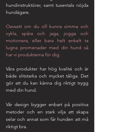
hundinstruktörer, samt tusentals nöjda
hundägare.
Oavsett om du vill kunna simma och
cykla, spåra och jaga, jogga och
motionera, eller bara helt enkelt ta
lugna promenader med din hund så
har vi produkterna för dig.
Våra produkter har hög kvalité och är
både slitstarka och mycket tåliga. Det
gör att du kan känna dig riktigt trygg
med din hund.
Vår design bygger enbart på
positiva
metoder och en stark vilja att skapa
selar och annat som får hunden att må
riktigt bra.