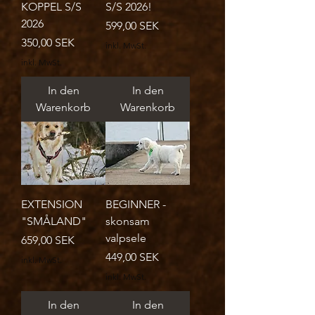
KOPPEL S/S
S/S 2026!
2026
Preis
599,00 SEK
Preis
350,00 SEK
inkl. MwSt.
inkl. MwSt.
In den
In den
Warenkorb
Warenkorb
EXTENSION
BEGINNER -
"SMÅLAND"
skonsam
valpsele
Preis
659,00 SEK
Preis
449,00 SEK
inkl. MwSt.
inkl. MwSt.
In den
In den