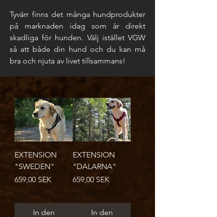
Tyvärr finns det många hundprodukter
på marknaden idag som är direkt
skadliga för hunden. Välj istället VGW
så att både din hund och du kan må
bra och njuta av livet tillsammans!
EXTENSION
EXTENSION
"SWEDEN"
"DALARNA"
Preis
Preis
659,00 SEK
659,00 SEK
inkl. MwSt.
inkl. MwSt.
In den
In den