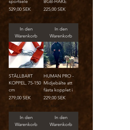
sportsele
BGB-HAKE
Preis
Preis
529,00 SEK
225,00 SEK
inkl. MwSt.
inkl. MwSt.
In den
In den
Warenkorb
Warenkorb
STÄLLBART
HUMAN PRO -
KOPPEL, 75-150
Midjebälte att
cm
fästa kopplet i
Preis
Preis
279,00 SEK
229,00 SEK
inkl. MwSt.
inkl. MwSt.
In den
In den
Warenkorb
Warenkorb