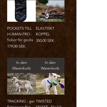
POCKETS TILL
ELASTISKT
HUMAN PRO -
KOPPEL
fickor för godis
Preis
350,00 SEK
Preis
179,00 SEK
inkl. MwSt.
inkl. MwSt.
In den
In den
Warenkorb
Warenkorb
TRACKING - ger
TWISTED
Extension fler
SNAKE - för lek