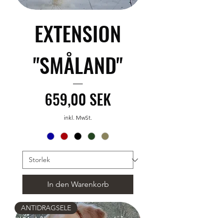
EXTENSION
"SMÅLAND"
Preis
659,00 SEK
inkl. MwSt.
In den Warenkorb
ANTIDRAGSELE