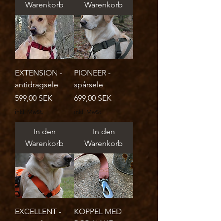
Warenkorb
Warenkorb
EXTENSION -
PIONEER -
antidragsele
spårsele
Preis
Preis
599,00 SEK
699,00 SEK
inkl. MwSt.
inkl. MwSt.
In den
In den
Warenkorb
Warenkorb
EXCELLENT -
KOPPEL MED