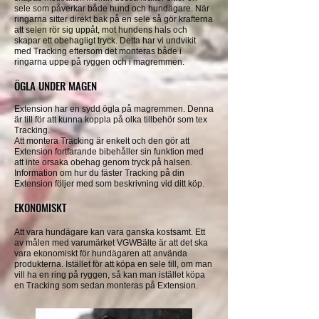
sele som påverkar både hund och hundägare. När
ringarna sitter direkt bak på en sele så gör krafterna
att selen rör sig uppåt, mot hundens hals och
skapar ett obehagligt tryck. Detta har vi undvikit
med Tracking eftersom det monteras både i
ringarna uppe på ryggen och i magremmen.
ÖGLA UNDER MAGEN
Extension har en sydd ögla på magremmen. Denna
är till för att kunna koppla på olka tillbehör som tex
Tracking.
Att montera Tracking är enkelt och den gör att
Extension fortfarande bibehåller sin funktion med
att inte orsaka obehag genom tryck på halsen.
Information om hur du fäster Tracking på din
Extension följer med som beskrivning vid ditt köp.
EKONOMISKT
Att vara hundägare kan vara ganska kostsamt. Ett
av målen med varumärket VGWBälte är att det ska
vara ekonomiskt för hundägaren att använda
produkterna. Istället för att köpa en sele till, om man
vill ha en ring på ryggen, så kan man istället köpa
en Tracking som sedan monteras på Extension.