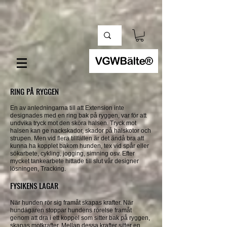
RING PÅ RYGGEN
En av anledningarna till att Extension inte
designades med en ring bak på ryggen, var för att
undvika tryck mot den sköra halsen. Tryck mot
halsen kan ge nackskador, skador på halskotor och
strupen. Men vid flera tillfällen är det ändå bra att
kunna ha kopplet bakom hunden, tex vid spår eller
sökarbete, cykling, jogging, simning osv. Efter
mycket tankearbete hittade till slut vår designer
lösningen, Tracking.
FYSIKENS LAGAR
När hunden rör sig framåt skapas krafter. När
hundägaren stoppar hundens rörelse framåt
genom att dra i ett koppel som sitter bak på ryggen,
skapas motkrafter. Mellan dessa krafter sitter en