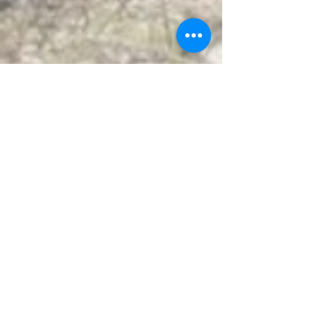
TRACKING
GÖR DIN EXTENSION TILL EN
SPÅRSELE
Enkelt att montera
Polysterrem
Nickelfria ringar
Undviker tryck på halsen
Ring bak för spår, sök, cykeltur, simning mm
Finns för alla storlekar