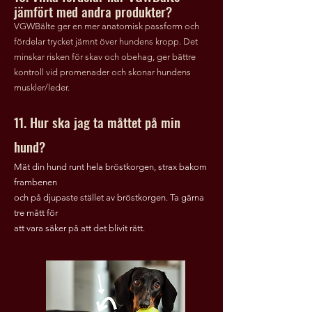
jämfört med andra produkter?
VGWBälte ger en mer anatomisk passform och
fördelar trycket jämnt över hundens kropp. Det
minskar risken för skav och obehag, ger bättre
kontroll vid promenader och skonar hundens
muskler/leder.
11. Hur ska jag ta måttet på min
hund?
Mät din hund runt hela bröstkorgen, strax bakom
frambenen
och på djupaste stället av bröstkorgen. Ta gärna
tre mått för
att vara säker på att det blivit rätt.