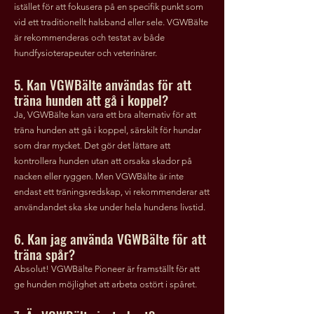
istället för att fokusera på en specifik punkt som
vid ett traditionellt halsband eller sele. VGWBälte
är rekommenderas och testat av både
hundfysioterapeuter och veterinärer.
5. Kan VGWBälte användas för att
träna hunden att gå i koppel?
Ja, VGWBälte kan vara ett bra alternativ för att
träna hunden att gå i koppel, särskilt för hundar
som drar mycket. Det gör det lättare att
kontrollera hunden utan att orsaka skador på
nacken eller ryggen. Men VGWBälte är inte
endast ett träningsredskap, vi rekommenderar att
användandet ska ske under hela hundens livstid.
6. Kan jag använda VGWBälte för att
träna spår?
Absolut! VGWBälte Pioneer är framställt för att
ge hunden möjlighet att arbeta ostört i spåret.