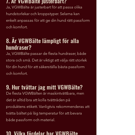
7. Är VGWBälte justerbart?
Ja, VGWBälte är justerbart för att passa olika
hundstorlekar och kroppstyper. Selarna kan
enkelt anpassas för att ge din hund rätt passform
och komfort.
8. Är VGWBälte lämpligt för alla
hundraser?
Ja, VGWBälte passar de flesta hundraser, både
stora och små. Det är viktigt att välja rätt storlek
för din hund för att säkerställa bästa passform
och komfort.
9. Hur tvättar jag mitt VGWBälte?
De flesta VGWBälten är maskintvättbara, men
det är alltid bra att kolla tvättråden på
produktens etikett. Vanligtvis rekommenderas att
tvätta bältet på låg temperatur för att bevara
både passform och material.
10. Vilka fördelar har VGWBälte