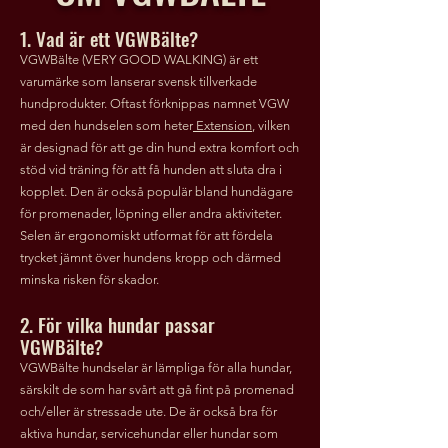
1. Vad är ett VGWBälte?
VGWBälte (VERY GOOD WALKING) är ett
varumärke som lanserar svensk tillverkade
hundprodukter. Oftast förknippas namnet VGW
med den hundselen som heter
Extension
, vilken
är designad för att ge din hund extra komfort och
stöd vid träning för att få hunden att sluta dra i
kopplet. Den är också populär bland hundägare
för promenader, löpning eller andra aktiviteter.
Selen är ergonomiskt utformat för att fördela
trycket jämnt över hundens kropp och därmed
minska risken för skador.
2. För vilka hundar passar
VGWBälte?
VGWBälte hundselar är lämpliga för alla hundar,
särskilt de som har svårt att gå fint på promenad
och/eller är stressade ute. De är också bra för
aktiva hundar, servicehundar eller hundar som