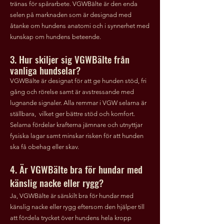
tränas för spårarbete. VGWBälte är den enda
selen på marknaden som är designad med
åtanke om hundens anatomi och i synnerhet med
kunskap om hundens beteende.
3. Hur skiljer sig VGWBälte från
vanliga hundselar?
VGWBälte är designat för att ge hunden stöd, fri
gång och rörelse samt är avstressande med
lugnande signaler. Alla remmar i VGW selarna är
ställbara, vilket ger bättre stöd och komfort.
Selarna fördelar krafterna jämnare
och
utnyttjar
fysiska lagar samt minskar risken för att hunden
ska få obehag eller skav.
4. Är VGWBälte bra för hundar med
känslig nacke eller rygg?
Ja, VGWBälte är särskilt bra för hundar med
känslig nacke eller rygg eftersom den hjälper till
att fördela trycket över hundens hela kropp