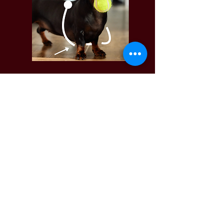
FLER FRÅGOR?
HITTADE DU INTE SVARET PÅ DIN
FRÅGA OVAN? INGA PROBLEM, FÅR VI
DÅ BARA BE DIG ATT DU SKRIVER DIN
FRÅGA HÄR I KONTAKTFÄLTET SÅ
BESVARAR VI DEN ASAP!
info@vgwbalte.com