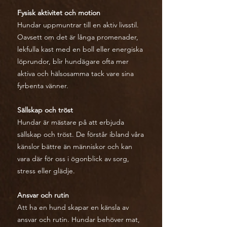
Fysisk aktivitet och motion
Hundar uppmuntrar till en aktiv livsstil.
Oavsett om det är långa promenader,
lekfulla kast med en boll eller energiska
löprundor, blir hundägare ofta mer
aktiva och hälsosamma tack vare sina
fyrbenta vänner.
Sällskap och tröst
Hundar är mästare på att erbjuda
sällskap och tröst. De förstår ibland våra
känslor bättre än människor och kan
vara där för oss i ögonblick av sorg,
stress eller glädje.
Ansvar och rutin
Att ha en hund skapar en känsla av
ansvar och rutin. Hundar behöver mat,