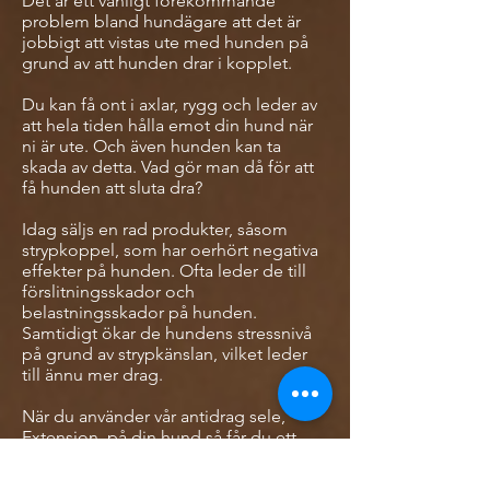
​Det är ett vanligt förekommande
problem bland hundägare att det är
jobbigt att vistas ute med hunden på
grund av att hunden drar i kopplet.
Du kan få ont i axlar, rygg och leder av
att hela tiden hålla emot din hund när
ni är ute. Och även hunden kan ta
skada av detta.
Vad gör man då för att
få hunden att sluta dra?
Idag säljs en rad produkter, såsom
strypkoppel, som har oerhört negativa
effekter på hunden. Ofta leder de till
förslitningsskador och
belastningsskador på hunden.
Samtidigt ökar de hundens stressnivå
på grund av strypkänslan, vilket leder
till ännu mer drag.
När du använder vår antidrag sele,
Extension, på din hund så får du ett
helt annat resultat! Den är nämligen
framtagen för att enbart ge hunden