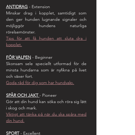
ANTIDR
AG
- Extension
Minskar drag i kopplet, samtidigt som
den ger hunden lugnande signaler och
möjliggör hundens
naturliga
rörelsemönster.
Tips för att få hunden att sluta dra i
kopplet.
FÖR VALPEN
- Beginner
Skonsam sele speciellt utformad för de
minsta hundarna som är nyfikna på livet
och växer fort.
Goda råd för dig som har hundvalp.
SPÅR OCH JAKT
- Pioneer
Gör att din hund kan söka och röra sig lätt
i skog och mark.
Viktigt att tänka på när du ska spåra med
din hund.
SPORT
- Excellent