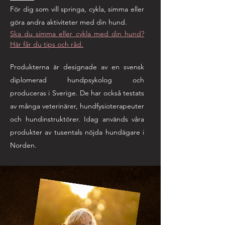
För dig som vill springa, cykla, simma eller
göra andra aktiviteter med din hund.
Ska du simma eller cykla med din hund?
Här får du tips och råd.
Produkterna är designade av en svensk
diplomerad hundpsykolog och
produceras i Sverige. De har också testats
av många veterinärer, hundfysioterapeuter
och hundinstruktörer. Idag används våra
produkter av tusentals nöjda hundägare i
Norden.