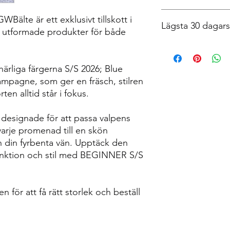
samtliga våra produkt
Din produkt har en ga
Vi eftersträvar att du
älte är ett exklusivt tillskott i
kvitto på köpet så få
Lägsta 30 dagars 
möjligt. Räkna med at
t utformade produkter för både
sönder.
du lagt din beställni
För dessa frågor, kon
Postnord antingen via
info@vgwbalte.com
beroende på storlek 
härliga färgerna S/S 2026; Blue
Ange gärna dina kon
Har du bråttom att få
telefonnummer så vi 
mailadressen
info@v
ampagne, som ger en fräsch, stilren
kan för att snabba på
en alltid står i fokus.
 designade för att passa valpens
varje promenad till en skön
h din fyrbenta vän. Upptäck den
unktion och stil med BEGINNER S/S
 för att få rätt storlek och beställ