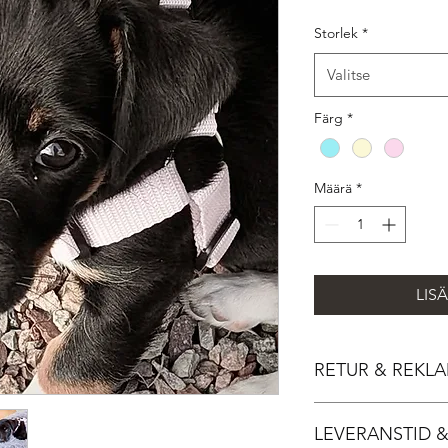
Storlek
*
Valitse
Färg
*
Määrä
*
LIS
RETUR & REKL
Skulle din produkt i
LEVERANSTID &
hjälper vi dig att få e