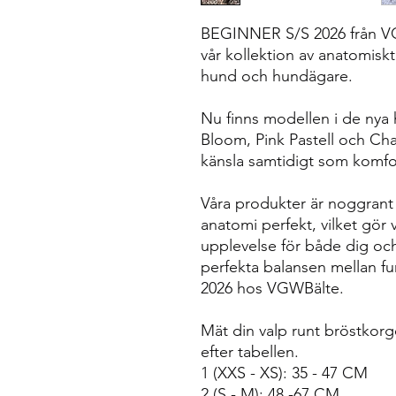
BEGINNER S/S 2026 från VGWB
vår kollektion av anatomisk
hund och hundägare.
Nu finns modellen i de nya 
Bloom, Pink Pastell och Ch
känsla samtidigt som komfort
Våra produkter är noggrant
anatomi perfekt, vilket gör 
upplevelse för både dig oc
perfekta balansen mellan f
2026 hos VGWBälte.
Mät din valp runt bröstkorgen
efter tabellen.
1
(XXS - XS): 35 - 47 CM
2
(S - M): 48 -67 CM