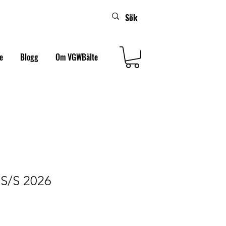
e
Blogg
Om VGWBälte
S/S 2026