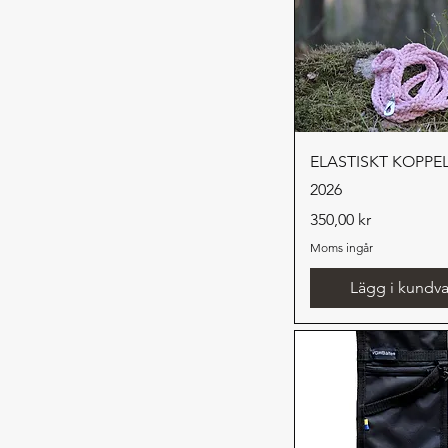
Snabbvisnin
ELASTISKT KOPPEL
2026
Pris
350,00 kr
Moms ingår
Lägg i kundv