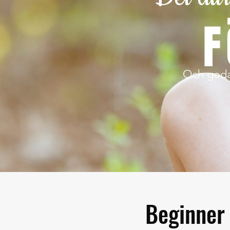
F
Och goda 
Beginner 