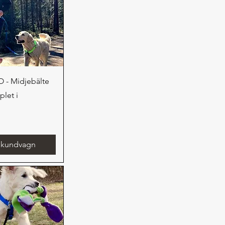
bvisning
- Midjebälte
plet i
i kundvagn