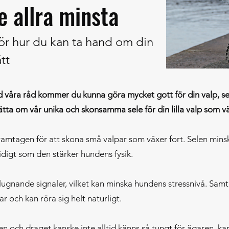
de allra minsta
ör hur du kan ta hand om din
tt
ed våra råd kommer du kunna göra mycket gott för din valp, se
rätta om vår unika och skonsamma sele för din lilla valp som vä
framtagen för att skona små valpar som växer fort. Selen mins
tidigt som den stärker hundens fysik.
ugnande signaler, vilket kan minska hundens stressnivå. Samt
r och kan röra sig helt naturligt.
n och draget kanske inte alltid känns så tungt för ägaren, 