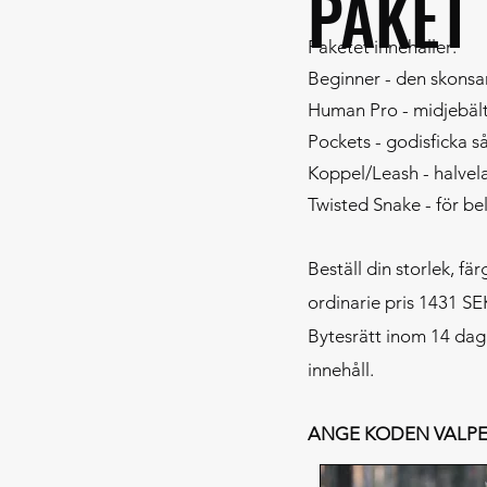
PAKET 
Paketet innehåller:
Beginner - den skons
Human Pro - midjebält
Pockets - godisficka så
Koppel/Leash - halvela
Twisted Snake - för be
Beställ din storlek, fä
ordinarie pris 1431 S
Bytesrätt inom 14 daga
innehåll.
ANGE KODEN VALPEN