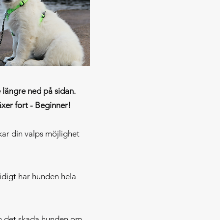
 längre ned på sidan.
xer fort - Beginner!
kar din valps möjlighet
idigt har hunden hela
kan det skada hunden om