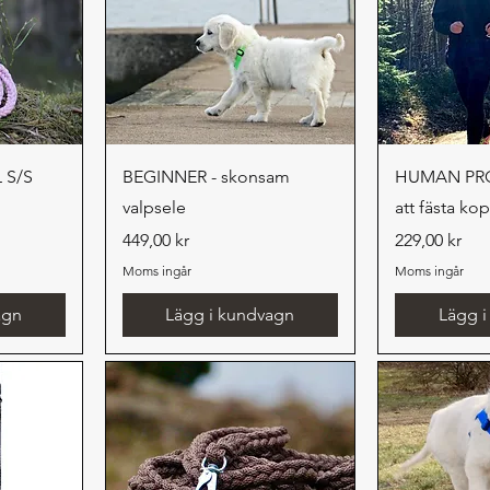
g
Snabbvisning
Snab
 S/S
BEGINNER - skonsam
HUMAN PRO 
valpsele
att fästa kop
Pris
Pris
449,00 kr
229,00 kr
Moms ingår
Moms ingår
agn
Lägg i kundvagn
Lägg 