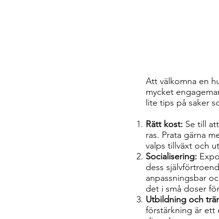
Att välkomna en hu
mycket engagemang 
lite tips på saker s
Rätt kost:
Se till 
ras. Prata gärna me
valps tillväxt och u
Socialisering:
Expon
dess självförtroend
anpassningsbar och
det i små doser för
Utbildning och trä
förstärkning är et