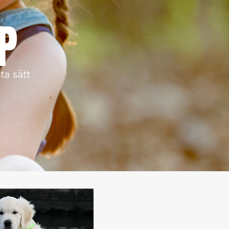
P
ta sätt