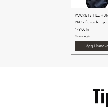
Snabbvisnin
POCKETS TILL H
PRO - fickor för go
Pris
179,00 kr
Moms ingår
Lägg i kundv
Ti