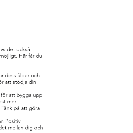
ävs det också
öjligt. Här får du
sar dess ålder och
r att stödja din
 för att bygga upp
tast mer
 Tänk på att göra
r. Positiv
ndet mellan dig och