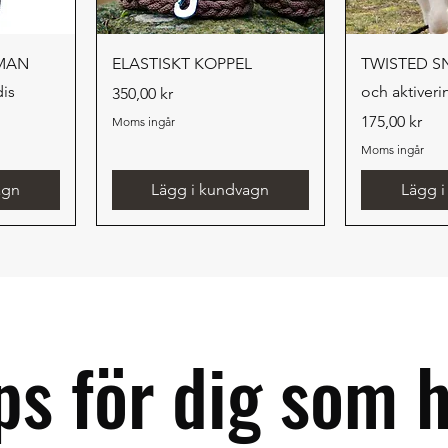
g
Snabbvisning
Snab
UMAN
ELASTISKT KOPPEL
TWISTED SNA
dis
och aktiveri
Pris
350,00 kr
Pris
175,00 kr
Moms ingår
Moms ingår
agn
Lägg i kundvagn
Lägg 
ps för dig som 