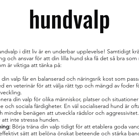
hundvalp
ndvalp i ditt liv är en underbar upplevelse! Samtidigt kr
och ansvar för att din lilla hund ska få det så bra som m
om är viktiga att tänka på:
att din valp får en balanserad och näringsrik kost som pas
d en veterinär för att välja rätt typ och mängd av foder fö
tveckling.
era din valp för olika människor, platser och situationer
e och sociala färdigheter. En väl socialiserad hund är of
 mindre benägen att utveckla rädslor och aggressivitet.
 att inte stressa hunden.
ning:
Börja träna din valp tidigt för att etablera goda vano
t effektivt sätt att belöna önskat beteende och stärka ba