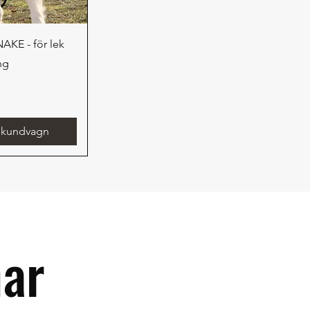
bvisning
KE - för lek
ng
i kundvagn
har