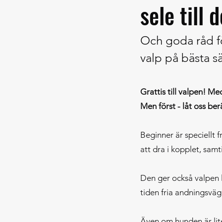
sele till 
Och goda råd f
valp på bästa sä
Grattis till valpen! M
Men först - låt oss be
Beginner är speciellt 
att dra i kopplet, sam
Den ger också valpen l
tiden fria andningsväga
Även om hunden är lite