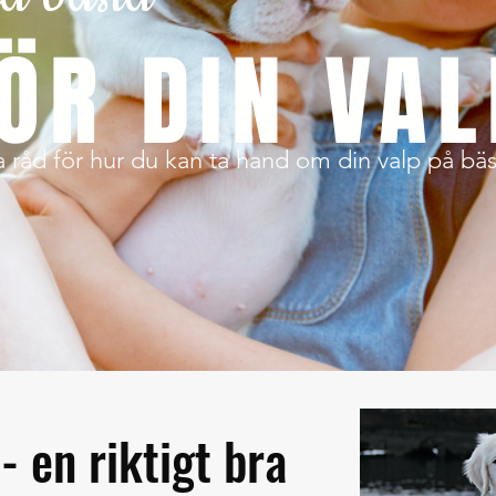
ÖR DIN VAL
råd för hur du kan ta hand om din valp på bäs
- en riktigt bra