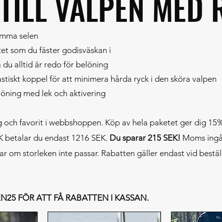
TILL VALPEN MED 
amma selen
et som du fäster godisväskan i
 du alltid är redo för belöning
stiskt koppel för att minimera hårda ryck i den sköra valpen
löning med lek och aktivering
rg och favorit i webbshoppen. Köp av hela paketet ger dig 15% 
EK betalar du endast 1216 SEK.
Du sparar 215 SEK!
Moms ingår
r om storleken inte passar. Rabatten gäller endast vid bestäl
25 FÖR ATT FÅ RABATTEN I KASSAN.