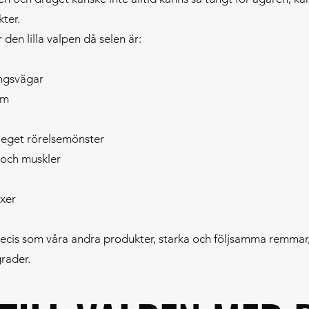
kter.
 den lilla valpen då selen är:
ingsvägar
am
 eget rörelsemönster
 och muskler
äxer
ecis som våra andra produkter, starka och följsamma remmar, s
grader.