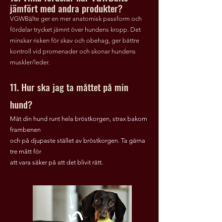
jämfört med andra produkter?
VGWBälte ger en mer anatomisk passform och
fördelar trycket jämnt över hundens kropp. Det
minskar risken för skav och obehag, ger bättre
kontroll vid promenader och skonar hundens
muskler/leder.
11. Hur ska jag ta måttet på min
hund?
Mät din hund runt hela bröstkorgen, strax bakom
frambenen
och på djupaste stället av bröstkorgen. Ta gärna
tre mått för
att vara säker på att det blivit rätt.