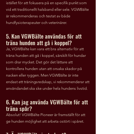
istället för att fokusera på en specifik punkt som
vid ett traditionellt halsband eller sele. VGWBälte
är rekommenderas och testat av både
hundfysioterapeuter och veterinärer.
5. Kan VGWBälte användas för att
träna hunden att gå i koppel?
Ja, VGWBälte kan vara ett bra alternativ för att
träna hunden att gå i koppel, särskilt för hundar
som drar mycket. Det gör det lättare att
kontrollera hunden utan att orsaka skador på
nacken eller ryggen. Men VGWBälte är inte
endast ett träningsredskap, vi rekommenderar att
användandet ska ske under hela hundens livstid.
6. Kan jag använda VGWBälte för att
träna spår?
Absolut! VGWBälte Pioneer är framställt för att
ge hunden möjlighet att arbeta ostört i spåret.