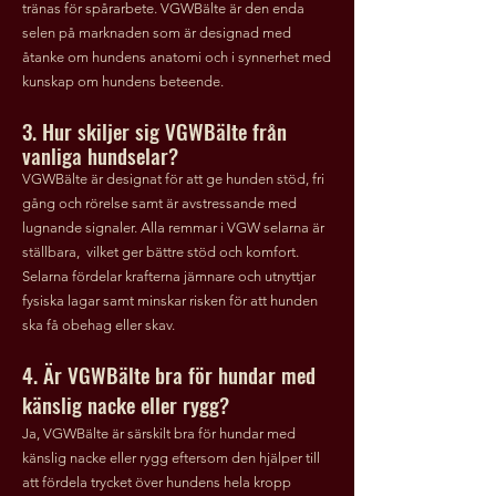
tränas för spårarbete. VGWBälte är den enda
selen på marknaden som är designad med
åtanke om hundens anatomi och i synnerhet med
kunskap om hundens beteende.
3. Hur skiljer sig VGWBälte från
vanliga hundselar?
VGWBälte är designat för att ge hunden stöd, fri
gång och rörelse samt är avstressande med
lugnande signaler. Alla remmar i VGW selarna är
ställbara, vilket ger bättre stöd och komfort.
Selarna fördelar krafterna jämnare
och
utnyttjar
fysiska lagar samt minskar risken för att hunden
ska få obehag eller skav.
4. Är VGWBälte bra för hundar med
känslig nacke eller rygg?
Ja, VGWBälte är särskilt bra för hundar med
känslig nacke eller rygg eftersom den hjälper till
att fördela trycket över hundens hela kropp