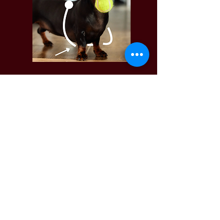
FLER FRÅGOR?
HITTADE DU INTE SVARET PÅ DIN
FRÅGA OVAN? INGA PROBLEM, FÅR VI
DÅ BARA BE DIG ATT DU SKRIVER DIN
FRÅGA HÄR I KONTAKTFÄLTET SÅ
BESVARAR VI DEN ASAP!
info@vgwbalte.com