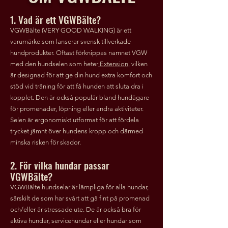
1. Vad är ett VGWBälte?
VGWBälte (VERY GOOD WALKING) är ett
varumärke som lanserar svensk tillverkade
hundprodukter. Oftast förknippas namnet VGW
med den hundselen som heter
Extension
, vilken
är designad för att ge din hund extra komfort och
stöd vid träning för att få hunden att sluta dra i
kopplet. Den är också populär bland hundägare
för promenader, löpning eller andra aktiviteter.
Selen är ergonomiskt utformat för att fördela
trycket jämnt över hundens kropp och därmed
minska risken för skador.
2. För vilka hundar passar
VGWBälte?
VGWBälte hundselar är lämpliga för alla hundar,
särskilt de som har svårt att gå fint på promenad
och/eller är stressade ute. De är också bra för
aktiva hundar, servicehundar eller hundar som