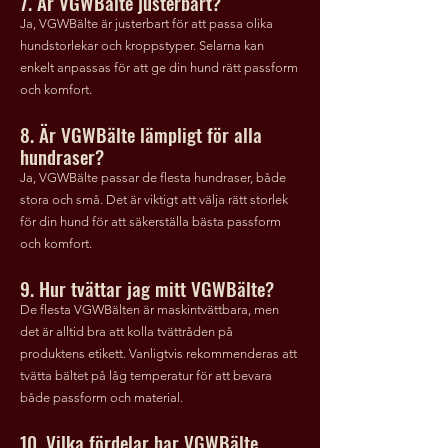
7. Är VGWBälte justerbart?
Ja, VGWBälte är justerbart för att passa olika
hundstorlekar och kroppstyper. Selarna kan
enkelt anpassas för att ge din hund rätt passform
och komfort.
8. Är VGWBälte lämpligt för alla
hundraser?
Ja, VGWBälte passar de flesta hundraser, både
stora och små. Det är viktigt att välja rätt storlek
för din hund för att säkerställa bästa passform
och komfort.
9. Hur tvättar jag mitt VGWBälte?
De flesta VGWBälten är maskintvättbara, men
det är alltid bra att kolla tvättråden på
produktens etikett. Vanligtvis rekommenderas att
tvätta bältet på låg temperatur för att bevara
både passform och material.
10. Vilka fördelar har VGWBälte