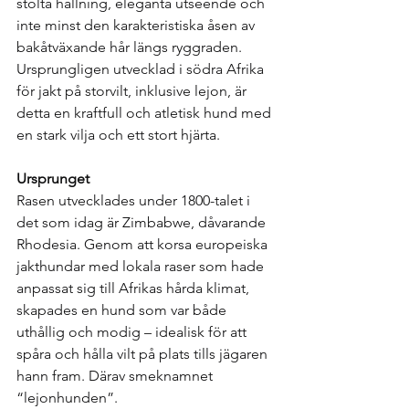
stolta hållning, eleganta utseende och 
inte minst den karakteristiska åsen av 
bakåtväxande hår längs ryggraden. 
Ursprungligen utvecklad i södra Afrika 
för jakt på storvilt, inklusive lejon, är 
detta en kraftfull och atletisk hund med 
en stark vilja och ett stort hjärta.
Ursprunget
Rasen utvecklades under 1800-talet i 
det som idag är Zimbabwe, dåvarande 
Rhodesia. Genom att korsa europeiska 
jakthundar med lokala raser som hade 
anpassat sig till Afrikas hårda klimat, 
skapades en hund som var både 
uthållig och modig – idealisk för att 
spåra och hålla vilt på plats tills jägaren 
hann fram. Därav smeknamnet 
“lejonhunden”.