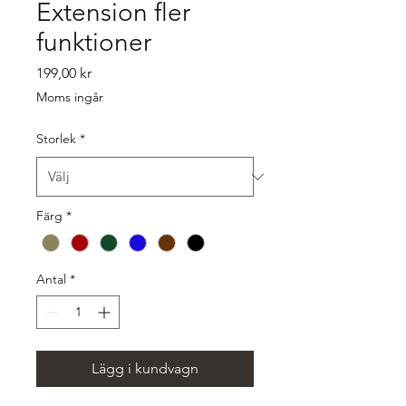
Extension fler
funktioner
Pris
199,00 kr
Moms ingår
Storlek
*
Färg
*
Antal
*
Lägg i kundvagn