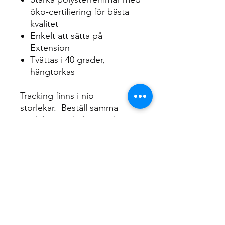
öko-certifiering för bästa
kvalitet
Enkelt att sätta på
Extension
Tvättas i 40 grader,
hängtorkas
Tracking finns i nio
storlekar. Beställ samma
storlek som du har på ditt
Extension.
XXS
XS
S
M
L
XL
XXL