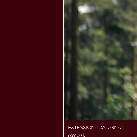
EXTENSION "DALARNA"
Pris
659,00 kr