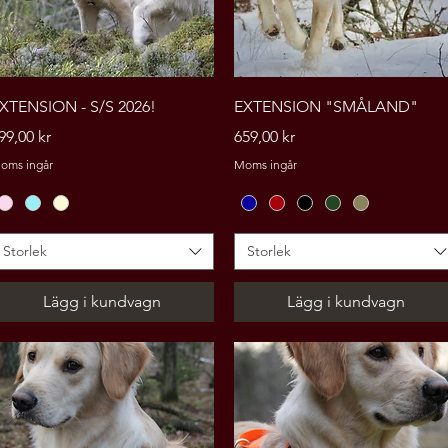
Snabbvisning
Snabbvisning
XTENSION - S/S 2026!
EXTENSION "SMÅLAND"
ris
Pris
99,00 kr
659,00 kr
oms ingår
Moms ingår
Storlek
Storlek
Lägg i kundvagn
Lägg i kundvagn