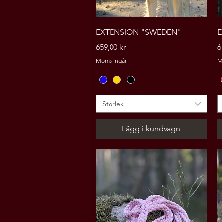
Snabbvisning
EXTENSION "SWEDEN"
E
Pris
P
659,00 kr
6
Moms ingår
M
Storlek
Lägg i kundvagn