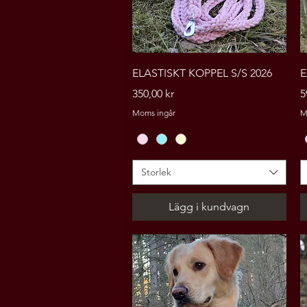
Snabbvisning
ELASTISKT KOPPEL S/S 2026
E
Pris
P
350,00 kr
5
Moms ingår
M
Storlek
Lägg i kundvagn