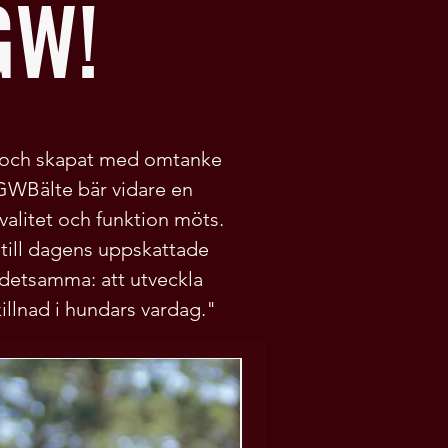
GW!
e och skapat med omtanke
GWBälte bär vidare en
kvalitet och funktion möts.
 till dagens uppskattade
detsamma: att utveckla
llnad i hundars vardag."
NYHET!