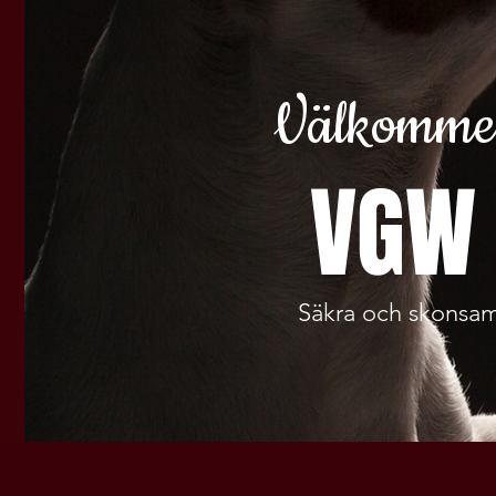
Välkommen
VGW
Säkra och skonsam