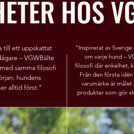
HETER HOS V
 till ett uppskattat
"Inspirerat av Sverig
om varje hund – V
dägare – VGWBälte
filosofi där enkelhet, 
s med samma filosofi
Från den första idén
örjan: hundens
varumärke är målet 
alltid först."
produkter som gör ski