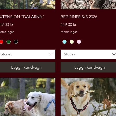
Snabbvisning
Snabbvisning
XTENSION "DALARNA"
BEGINNER S/S 2026
ris
Pris
59,00 kr
449,00 kr
oms ingår
Moms ingår
Storlek
Storlek
Lägg i kundvagn
Lägg i kundvagn