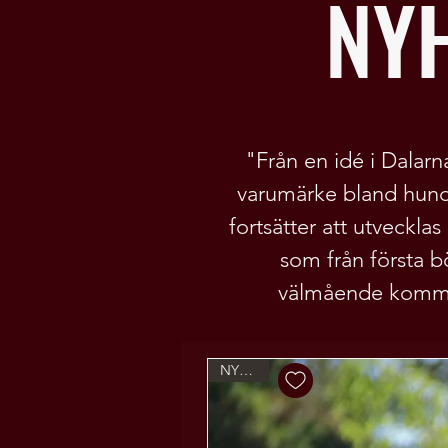
NY
"Från en idé i Dalarna
varumärke bland hun
fortsätter att utveckla
som från första b
välmående kommer 
NYHET!