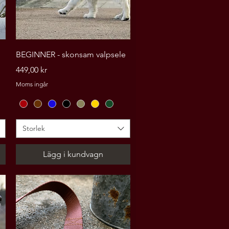
Snabbvisning
BEGINNER - skonsam valpsele
Pris
449,00 kr
Moms ingår
Storlek
Lägg i kundvagn